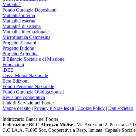
Mutualità
Fondo Garanzia Depositanti
Mutualità interna
Mutualità esterna
Mutualità di sistema
Mutualità internazionale
Microfinanza Campesina
Progetto Tsunami
Progetto Didone
Progetto Argentina
Il Bilancio Sociale e di Missione
Fondazioni
iDEE
Cassa Mutua Nazionale
Ecra Edizioni
Fondo Pensione Nazionale
Fondo Garanzia Obbligazionisti
Revisione cooperativa
Link di Servizio nel Footer
Mappa del sito
|
Privacy e Note legali
|
Cookie Policy
|
Dati societari
Indirizzario Banca nel Footer
Federazione BCC Abruzzo Molise
- Via Avezzano 2, Pescara - P. 
C.C.I.A.A. 71895 Soc. Cooperativa a Resp. limitata. Capitale Social