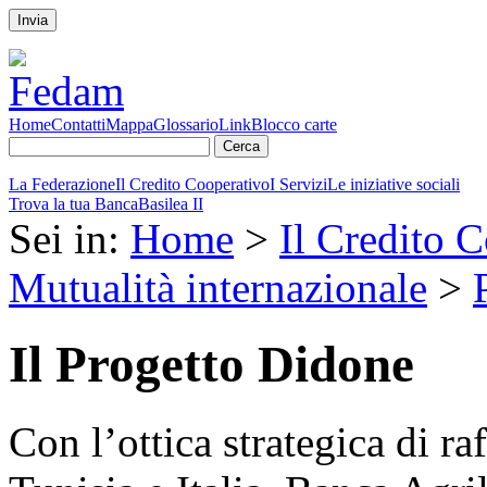
Invia
Home
Contatti
Mappa
Glossario
Link
Blocco carte
La Federazione
Il Credito Cooperativo
I Servizi
Le iniziative sociali
Trova la tua Banca
Basilea II
Sei in:
Home
>
Il Credito 
Mutualità internazionale
>
Il Progetto Didone
Con l’ottica strategica di ra