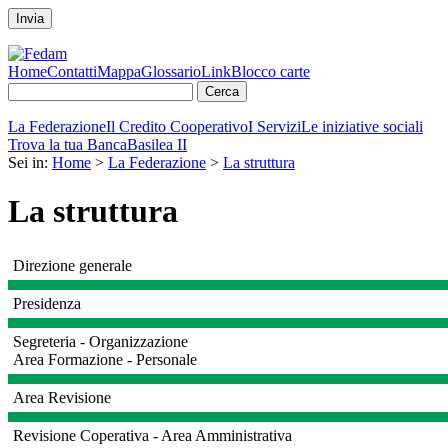
Invia
Home
Contatti
Mappa
Glossario
Link
Blocco carte
La Federazione
Il Credito Cooperativo
I Servizi
Le iniziative sociali
Trova la tua Banca
Basilea II
Sei in:
Home
>
La Federazione
>
La struttura
La struttura
Direzione generale
Presidenza
Segreteria - Organizzazione
Area Formazione - Personale
Area Revisione
Revisione Coperativa - Area Amministrativa