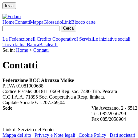
Invia
Home
Contatti
Mappa
Glossario
Link
Blocco carte
La Federazione
Il Credito Cooperativo
I Servizi
Le iniziative sociali
Trova la tua Banca
Basilea II
Sei in:
Home
>
Contatti
Contatti
Federazione BCC Abruzzo Molise
P. IVA 01081900688
Codice Fiscale: 00181110669 Reg. soc. 7480 Trib. Pescara
C.C.I.A.A. 71895 Soc. Cooperativa a Resp. limitata.
Capitale Sociale € 1.207.369,04
Sede
Via Avezzano, 2 - 6512
Tel. 085/2056799
Fax 085/2058904
Link di Servizio nel Footer
Mappa del sito
|
Privacy e Note legali
|
Cookie Policy
|
Dati societari